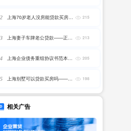
上海70岁老人没房能贷款买房么
2
215
——正规助贷
上海妻子车牌老公贷款——正规
3
213
助贷
上海企业债务重组协议书范本
4
205
——正规助贷
上海别墅可以贷款买房吗——正
5
198
规助贷
相关广告