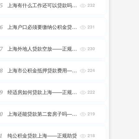
上海有什么工作还可以贷款吗
5
232
——正规助贷
上海户口必须要缴纳公积金贷款
6
231
——正规助贷
上海外地人贷款空放——正规助
7
230
贷
上海市公积金抵押贷款费用——
8
224
正规助贷
经适房如何贷款上海——正规助
9
222
贷
上海还能贷款第二套房子吗——
0
219
正规助贷
纯公积金贷款上海——正规助贷
1
218