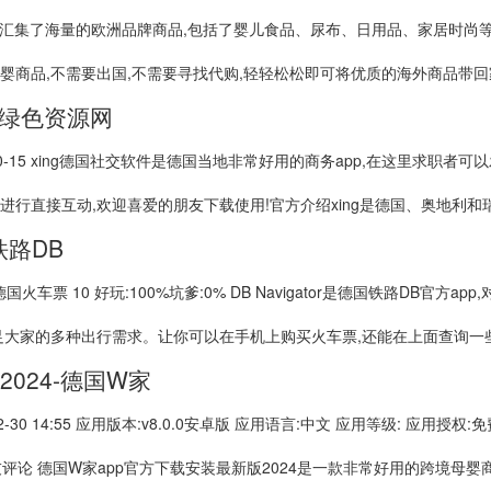
,它汇集了海量的欧洲品牌商品,包括了婴儿食品、尿布、日用品、家居时尚
商品,不需要出国,不需要寻找代购,轻轻松松即可将优质的海外商品带回家;
载_绿色资源网
-10-15 xing德国社交软件是德国当地非常好用的商务app,在这里求职
行直接互动,欢迎喜爱的朋友下载使用!官方介绍xing是德国、奥地利和瑞士
国铁路DB
:德国火车票 10 好玩:100%坑爹:0% DB Navigator是德国铁路DB官
足大家的多种出行需求。让你可以在手机上购买火车票,还能在上面查询一些酒
2024-德国W家
3-12-30 14:55 应用版本:v8.0.0安卓版 应用语言:中文 应用等级: 应用
评论 德国W家app官方下载安装最新版2024是一款非常好用的跨境母婴商城