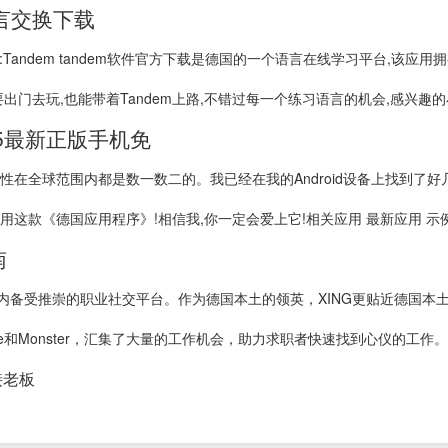
m语言交换下载
y GmbH 中文名:Tandem tandem软件官方下载是德国的一个语言在线学习平
出门去玩,也能带着Tandem上路,不错过每一个练习语言的机会,感兴趣
25最新正版手机免
性在全球范围内都是数一数二的。我已经在我的Android设备上找到了
《德国应用程序》!相信我,你一定会爱上它!相关应用 最新应用 示例應用程序
南
内备受推崇的职业社交平台。作为德国本土的领英，XING更贴近德国本
e和Monster，汇集了大量的工作机会，助力求职者快速找到心仪的工作。对
接老板