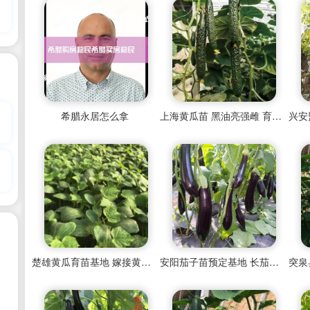
希腊永居怎么拿
上海黄瓜苗 黑油亮强雌 育黄瓜嫁接苗基地
楚雄黄瓜育苗基地 嫁接黄瓜苗厂家
安阳茄子苗预定基地 长茄子苗育苗厂