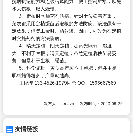
抗病抗逆能力和连续结瓜能力；便于控制肥水，以免
水大伤根、肥大烧根。
3、定植时穴施药剂防病。针对土传病害严重，
菜农都采用定植缓苗后灌根的方法防病。该法虽有一
定效果，但费工费时、药效短。因而，可改为在定植
时穴施药剂的方法防病。
4、晴天定植。阴天定植，棚内光照弱、湿度
大，不利于生根；晴天定植，虽然定植后秧苗易萎
蔫，但是利于生根、缓苗。
5、科学施肥。黄瓜高产离不开施肥，但并不是
肥料施得越多，产量就越高。
王经理:133-4526-1979同微 QQ：1596667569
发布人：hedazm
发布时间：2020-09-29
友情链接