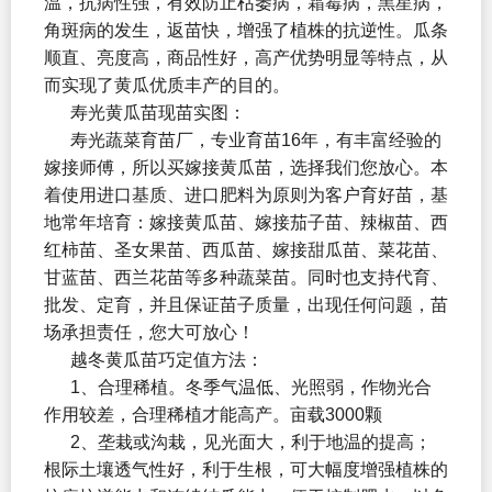
温，抗病性强，有效防止枯萎病，霜霉病，黑星病，
角斑病的发生，返苗快，增强了植株的抗逆性。瓜条
顺直、亮度高，商品性好，高产优势明显等特点，从
而实现了黄瓜优质丰产的目的。
寿光黄瓜苗现苗实图：
寿光蔬菜育苗厂，专业育苗16年，有丰富经验的
嫁接师傅，所以买嫁接黄瓜苗，选择我们您放心。本
着使用进口基质、进口肥料为原则为客户育好苗，基
地常年培育：嫁接黄瓜苗、嫁接茄子苗、辣椒苗、西
红柿苗、圣女果苗、西瓜苗、嫁接甜瓜苗、菜花苗、
甘蓝苗、西兰花苗等多种蔬菜苗。同时也支持代育、
批发、定育，并且保证苗子质量，出现任何问题，苗
场承担责任，您大可放心！
越冬黄瓜苗巧定值方法：
1、合理稀植。冬季气温低、光照弱，作物光合
作用较差，合理稀植才能高产。亩载3000颗
2、垄栽或沟栽，见光面大，利于地温的提高；
根际土壤透气性好，利于生根，可大幅度增强植株的