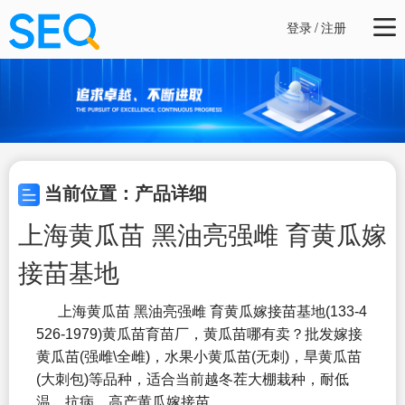
登录
/
注册
当前位置：产品详细
上海黄瓜苗 黑油亮强雌 育黄瓜嫁
接苗基地
上海黄瓜苗 黑油亮强雌 育黄瓜嫁接苗基地
(133-4
526-1979)黄瓜苗育苗厂，黄瓜苗哪有卖？批发嫁接
黄瓜苗(强雌\全雌)，水果小黄瓜苗(无刺)，旱黄瓜苗
(大刺包)等品种，适合当前越冬茬大棚栽种，耐低
温、抗病、高产黄瓜嫁接苗。