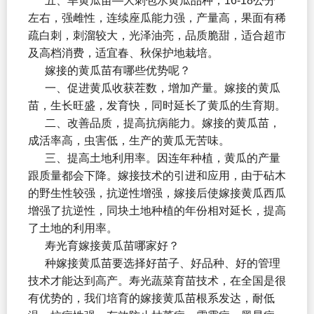
五、旱黄瓜苗—大刺包水黄瓜品种，16-18公分
左右，强雌性，连续座瓜能力强，产量高，果面有稀
疏白刺，刺溜较大，光泽油亮，品质脆甜，适合超市
及高档消费，适宜春、秋保护地栽培。
嫁接的黄瓜苗有哪些优势呢？
一、促进黄瓜收获茬数，增加产量。嫁接的黄瓜
苗，生长旺盛，发育快，同时延长了黄瓜的生育期。
二、改善品质，提高抗病能力。嫁接的黄瓜苗，
成活率高，虫害低，生产的黄瓜无苦味。
三、提高土地利用率。因连年种植，黄瓜的产量
跟质量都会下降。嫁接技术的引进和应用，由于砧木
的野生性较强，抗逆性增强，嫁接后使嫁接黄瓜西瓜
增强了抗逆性，同块土地种植的年份相对延长，提高
了土地的利用率。
寿光育嫁接黄瓜苗哪家好？
种嫁接黄瓜苗要选择好苗子、好品种、好的管理
技术才能达到高产。寿光蔬菜育苗技术，在全国是很
有优势的，我们培育的嫁接黄瓜苗根系发达，耐低