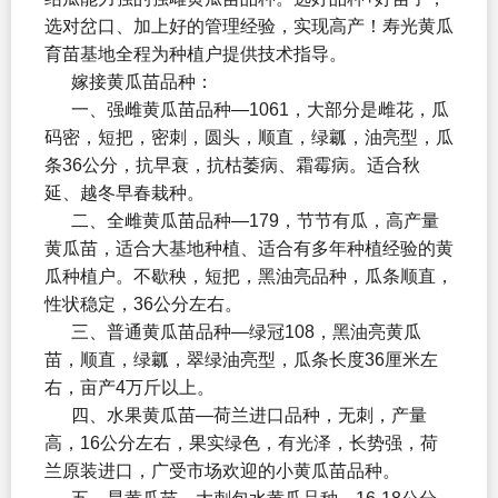
选对岔口、加上好的管理经验，实现高产！寿光黄瓜
育苗基地全程为种植户提供技术指导。
嫁接黄瓜苗品种：
一、强雌黄瓜苗品种—1061，大部分是雌花，瓜
码密，短把，密刺，圆头，顺直，绿瓤，油亮型，瓜
条36公分，抗早衰，抗枯萎病、霜霉病。适合秋
延、越冬早春栽种。
二、全雌黄瓜苗品种—179，节节有瓜，高产量
黄瓜苗，适合大基地种植、适合有多年种植经验的黄
瓜种植户。不歇秧，短把，黑油亮品种，瓜条顺直，
性状稳定，36公分左右。
三、普通黄瓜苗品种—绿冠108，黑油亮黄瓜
苗，顺直，绿瓤，翠绿油亮型，瓜条长度36厘米左
右，亩产4万斤以上。
四、水果黄瓜苗—荷兰进口品种，无刺，产量
高，16公分左右，果实绿色，有光泽，长势强，荷
兰原装进口，广受市场欢迎的小黄瓜苗品种。