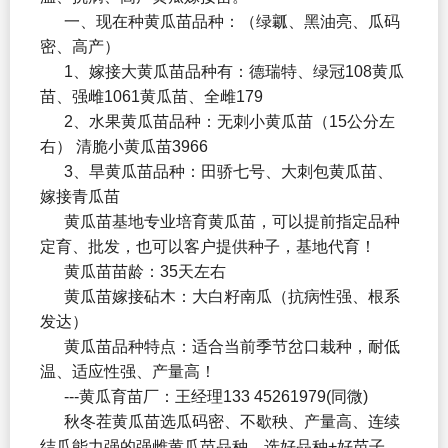
一、现在种黄瓜苗品种：（绿瓤、黑油亮、瓜码
密、高产）
1、嫁接大黄瓜苗品种有：德瑞特、绿冠108黄瓜
苗、强雌1061黄瓜苗、全雌179
2、水果黄瓜苗品种：无刺小黄瓜苗（15公分左
右） 清脆小黄瓜苗3966
3、旱黄瓜苗品种：田骄七号、大刺包黄瓜苗、
嫁接青瓜苗
黄瓜苗基地专业培育黄瓜苗，可以提前指定品种
定育、批发，也可以客户提供种子，基地代育！
黄瓜苗苗龄：35天左右
黄瓜苗嫁接砧木：大白籽南瓜（抗病性强、根系
发达）
黄瓜苗品种特点：适合当前季节岔口栽种，耐低
温、适应性强、产量高！
---黄瓜育苗厂：王经理133 45261979(同微)
秋冬茬黄瓜苗选瓜码密、不歇秧、产量高、连续
结瓜能力强的强雌黄瓜苗品种。选好品种+好苗子，