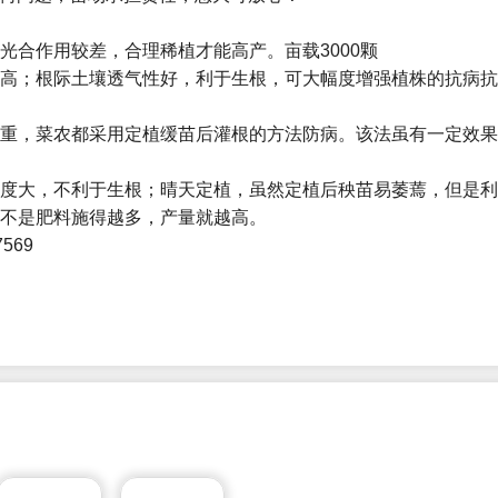
光合作用较差，合理稀植才能高产。亩载3000颗
提高；根际土壤透气性好，利于生根，可大幅度增强植株的抗病
严重，菜农都采用定植缓苗后灌根的方法防病。该法虽有一定效
湿度大，不利于生根；晴天定植，虽然定植后秧苗易萎蔫，但是
并不是肥料施得越多，产量就越高。
7569