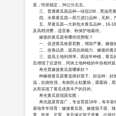
直，性状稳定，36公分左右。
三、普通黄瓜苗品种—绿冠108，黑油亮
四、水果黄瓜苗—荷兰进口品种，无刺，
五、旱黄瓜苗—大刺包水黄瓜品种，16-
及高档消费，适宜春、秋保护地栽培。
嫁接的黄瓜苗有哪些优势呢？
一、促进黄瓜收获茬数，增加产量。嫁接
二、改善品质，提高抗病能力。嫁接的黄
三、提高土地利用率。因连年种植，黄瓜
瓜增强了抗逆性，同块土地种植的年份相对延
寿光育嫁接黄瓜苗哪家好？
种嫁接黄瓜苗要选择好苗子、好品种、好
温，抗病性强，有效防止枯萎病，霜霉病，黑
从而实现了黄瓜优质丰产的目的。
寿光黄瓜苗现苗实图：
寿光蔬菜育苗厂，专业育苗16年，有丰
基地常年培育：嫁接黄瓜苗、嫁接茄子苗、辣
育、批发、定育，并且保证苗子质量，出现任