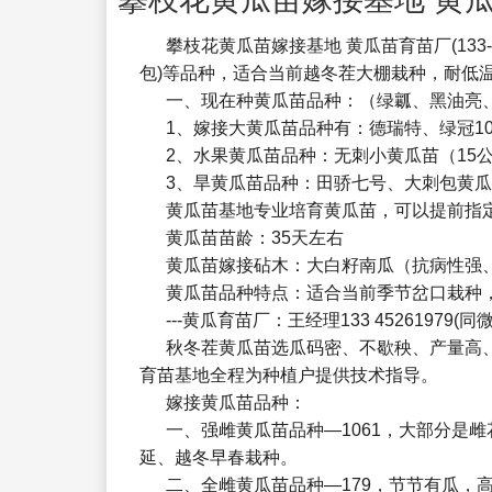
攀枝花黄瓜苗嫁接基地 黄瓜苗育苗厂
(1
包)等品种，适合当前越冬茬大棚栽种，耐低
一、现在种黄瓜苗品种：（绿瓤、黑油亮
1、嫁接大黄瓜苗品种有：德瑞特、绿冠108
2、水果黄瓜苗品种：无刺小黄瓜苗（15公
3、旱黄瓜苗品种：田骄七号、大刺包黄
黄瓜苗基地专业培育黄瓜苗，可以提前指
黄瓜苗苗龄：35天左右
黄瓜苗嫁接砧木：大白籽南瓜（抗病性强
黄瓜苗品种特点：适合当前季节岔口栽种
---黄瓜育苗厂：王经理133 45261979(同微
秋冬茬黄瓜苗选瓜码密、不歇秧、产量高
育苗基地全程为种植户提供技术指导。
嫁接黄瓜苗品种：
一、强雌黄瓜苗品种—1061，大部分是
延、越冬早春栽种。
二、全雌黄瓜苗品种—179，节节有瓜