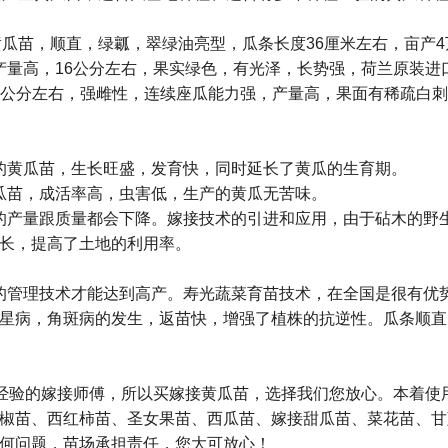
黄瓜苗，顺直，绿瓤，翠绿油亮型，瓜条长度36厘米左右，亩产
产量高，16公分左右，果实绿色，有光泽，长势强，荷兰原装进
18公分左右，强雌性，连续座瓜能力强，产量高，果面有稀疏白
的黄瓜苗，生长旺盛，发育快，同时延长了黄瓜的生育期。
瓜苗，成活率高，虫害低，生产的黄瓜无苦味。
的产量跟质量都会下降。嫁接技术的引进和应用，由于砧木的野
长，提高了土地的利用率。
的管理技术才能达到高产。寿光蔬菜育苗技术，在全国是很有优
星病，角斑病的发生，返苗快，增强了植株的抗逆性。瓜条顺直
富经验的嫁接师傅，所以买嫁接黄瓜苗，选择我们您放心。本着使
椒苗、西红柿苗、圣女果苗、西瓜苗、嫁接甜瓜苗、菜花苗、甘
何问题，苗场承担责任，您大可放心！