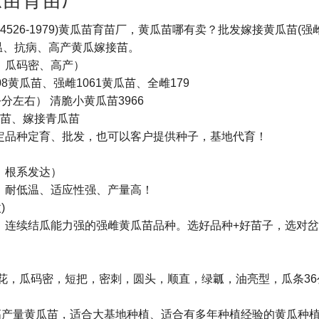
33-4526-1979)黄瓜苗育苗厂，黄瓜苗哪有卖？批发嫁接黄瓜苗(
温、抗病、高产黄瓜嫁接苗。
、瓜码密、高产）
黄瓜苗、强雌1061黄瓜苗、全雌179
分左右） 清脆小黄瓜苗3966
瓜苗、嫁接青瓜苗
定品种定育、批发，也可以客户提供种子，基地代育！
、根系发达）
，耐低温、适应性强、产量高！
)
、连续结瓜能力强的强雌黄瓜苗品种。选好品种+好苗子，选对
雌花，瓜码密，短把，密刺，圆头，顺直，绿瓤，油亮型，瓜条3
，高产量黄瓜苗，适合大基地种植、适合有多年种植经验的黄瓜种