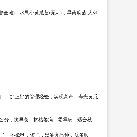
强雌\全雌)，水果小黄瓜苗(无刺)，旱黄瓜苗(大刺
岔口、加上好的管理经验，实现高产！寿光黄瓜
6公分，抗早衰，抗枯萎病、霜霉病。适合秋
植户。不歇秧，短把，黑油亮品种，瓜条顺