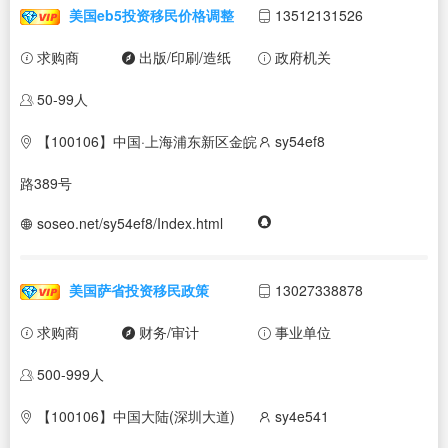
美国eb5投资移民价格调整
13512131526
求购商
出版/印刷/造纸
政府机关
50-99人
【100106】中国·上海浦东新区金皖
sy54ef8
路389号
soseo.net/sy54ef8/Index.html
美国萨省投资移民政策
13027338878
求购商
财务/审计
事业单位
500-999人
【100106】中国大陆(深圳大道)
sy4e541