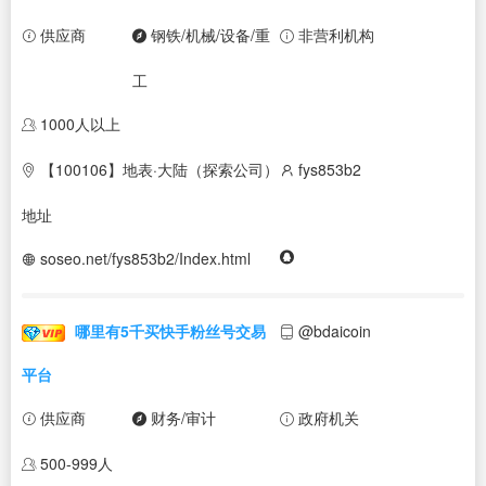
供应商
钢铁/机械/设备/重
非营利机构
工
1000人以上
【100106】地表·大陆（探索公司）
fys853b2
地址
soseo.net/fys853b2/Index.html
哪里有5千买快手粉丝号交易
@bdaicoin
平台
供应商
财务/审计
政府机关
500-999人