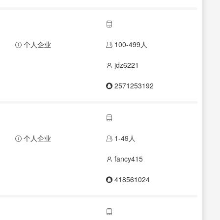
个人企业
100-499人
jdz6221
2571253192
个人企业
1-49人
fancy415
418561024