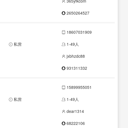
365yfkcom
2650264527
18607031909
私营
1-49人
jxbhzdc88
931311332
15899955051
私营
1-49人
dear1314
68222106