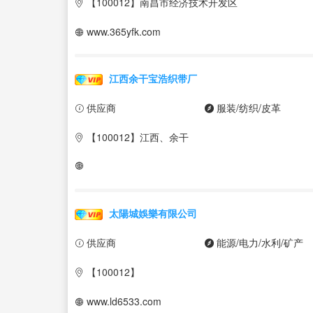
【100012】南昌市经济技术开发区
www.365yfk.com
江西余干宝浩织带厂
供应商
服装/纺织/皮革
【100012】江西、余干
太陽城娛樂有限公司
供应商
能源/电力/水利/矿产
【100012】
www.ld6533.com