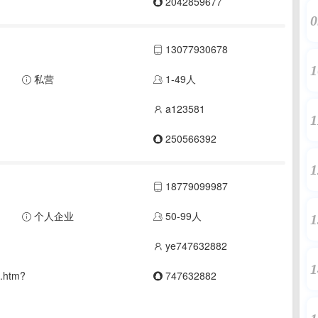
2042859677
0
13077930678
1
私营
1-49人
a123581
1
250566392
1
18779099987
个人企业
50-99人
1
ye747632882
1
p.htm?
747632882