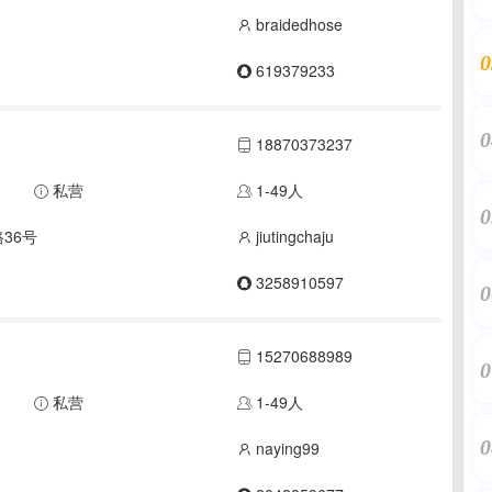
braidedhose
0
619379233
0
18870373237
私营
1-49人
0
36号
jiutingchaju
3258910597
0
15270688989
0
私营
1-49人
0
naying99