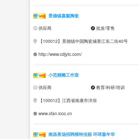
景德镇嘉懿陶瓷
供应商
批发/零售
【100012】景德镇中国陶瓷城香江东二街40号
http://www.cdjytc.com/
小范精雕工作室
供应商
教育/科研/培训
【100012】江西省南康市洋坝
www.xfan.icoc.cn
南昌夜场招聘模特佳丽 环球嘉年华