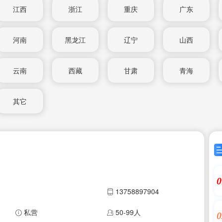
江西
浙江
重庆
广东
河南
黑龙江
辽宁
山西
云南
西藏
甘肃
青海
其它
0
13758897904
私营
50-99人
0