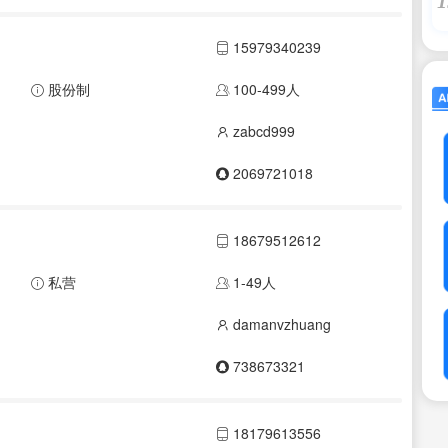
1
15979340239
股份制
100-499人
zabcd999
2069721018
18679512612
私营
1-49人
damanvzhuang
738673321
18179613556