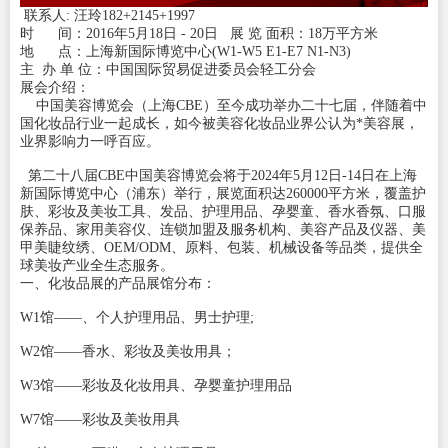
联系人: 汪玲182+2145+1997
时 间：2016年5月18日 - 20日 展 览 面积：18万平方米
地 点：上海新国际博览中心(W1-W5 E1-E7 N1-N3)
主 办 单 位：中国国际贸易促进委员会轻工分会
展会介绍：
中国美容博览会（上海CBE）至今成功举办二十七届，伴随着中
国化妆品行业一起成长，如今被美容化妆品业界公认为*美容展，
业界影响力一呼百应。
第二十八届CBE中国美容博览会将于2024年5月12日-14日在上海
新国际博览中心（浦东）举行，展览面积达260000平方米，覆盖护
肤、彩妆及美妆工具、发品、护理用品、孕婴童、香水香氛、口服
保养品、家用美容仪、连锁加盟及服务机构、美容产品及仪器、美
甲美睫纹绣、OEM/ODM、原料、包装、机械设备等品类，提供全
球美妆产业全生态服务。
一、化妆品展的产品展馆分布：
W1馆——、个人护理用品、男士护理;
W2馆——香水、彩妆及美妆用具；
W3馆——彩妆及化妆用具、孕婴童护理用品
W7馆——彩妆及美妆用具