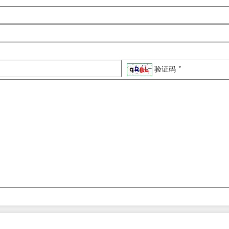
验证码
*