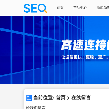
首页
产品中心
新闻动
当前位置: 首页 > 在线留言
给我们留言