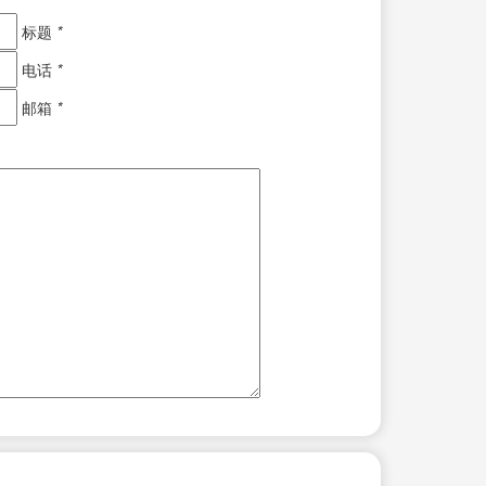
标题
*
电话
*
邮箱
*