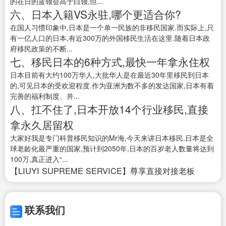
的在日的蓝领会高于白领,但...
六、日本入籍VS永驻,哪个更适合你?
在国人习惯印象中,日本是一个单一民族的非移民国家.而实际上,只
有一亿人口的日本,有近300万的外国移民生活在这里.随着日本政
府移民政策的不断...
七、移民日本的6种方式,最快一年拿永住权
日本目前有大约100万华人,大批华人是在最近30年里移民到日本
的,可见日本的受欢迎程度.作为亚洲为数不多的发达国家,日本有着
完善的福利制度、井...
八、扛不住了,日本开放14个行业移民,直接
拿永久居留权
大家好我是专门科普移民知识的Mr海,今天来讲日本移民.日本是全
球老龄化最严重的国家,预计到2050年,日本的百岁老人数量将达到
100万,真正进入“...
【LIUYI SUPREME SERVICE】尊享直接对接老板
联系我们