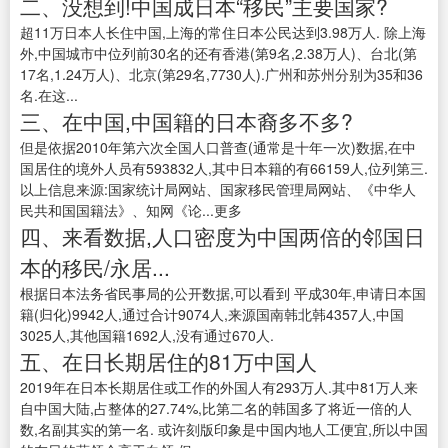
二、没想到!中国成日本“移民”主要国家?
超11万日本人长住中国,上海的常住日本公民达到3.98万人. 除上海
外,中国城市中位列前30名的还有香港(第9名,2.38万人)、台北(第
17名,1.24万人)、北京(第29名,7730人).广州和苏州分别为35和36
名.在这...
三、在中国,中国籍的日本裔多不多?
但是依据2010年第六次全国人口普查(通常是十年一次)数据,在中
国居住的境外人员有593832人,其中日本籍的有66159人,位列第三.
以上信息来源:国家统计局网站、国家移民管理局网站、《中华人
民共和国国籍法》、知网《论...更多
四、来看数据,人口密度为中国两倍的邻国日
本的移民/永居...
根据日本法务省民事局的公开数据,可以看到 平成30年,申请日本国
籍(归化)9942人,通过合计9074人,来源国南韩北韩4357人,中国
3025人,其他国籍1692人,没有通过670人.
五、在日长期居住的81万中国人
2019年在日本长期居住或工作的外国人有293万人.其中81万人来
自中国大陆,占整体的27.74%,比第二名的韩国多了将近一倍的人
数,名副其实的第一名. 或许刻版印象是中国内地人工便宜,所以中国