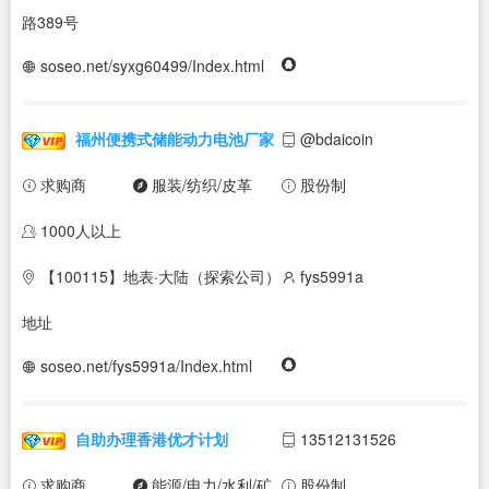
路389号
soseo.net/syxg60499/Index.html
福州便携式储能动力电池厂家
@bdaicoin
求购商
服装/纺织/皮革
股份制
1000人以上
【100115】地表·大陆（探索公司）
fys5991a
地址
soseo.net/fys5991a/Index.html
自助办理香港优才计划
13512131526
求购商
能源/电力/水利/矿
股份制