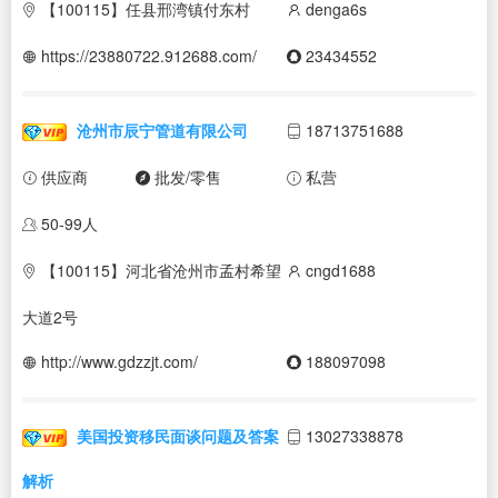
【100115】任县邢湾镇付东村
denga6s
https://23880722.912688.com/
23434552
沧州市辰宁管道有限公司
18713751688
供应商
批发/零售
私营
50-99人
【100115】河北省沧州市孟村希望
cngd1688
大道2号
http://www.gdzzjt.com/
188097098
美国投资移民面谈问题及答案
13027338878
解析