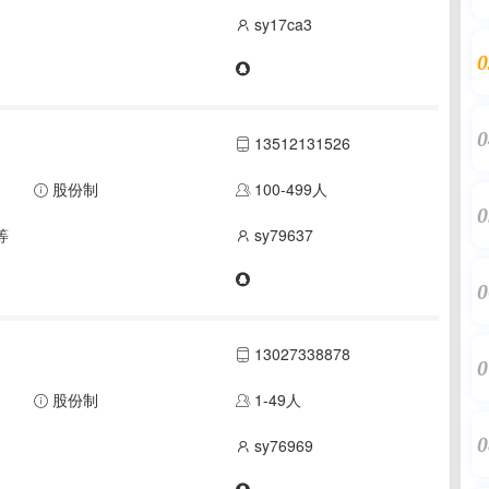
sy17ca3
0
0
13512131526
股份制
100-499人
0
等
sy79637
0
13027338878
0
股份制
1-49人
0
sy76969