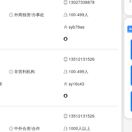
1
13027338878
外商独资/办事处
100-499人
syb79ae
13512131526
非营利机构
100-499人
等
sy16c43
13512131526
中外合资/合作
1000人以上