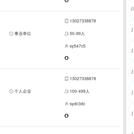
0
13027338878
1
事业单位
50-99人
sy547c5
1
1
13027338878
个人企业
100-499人
1
sydc3dc
1