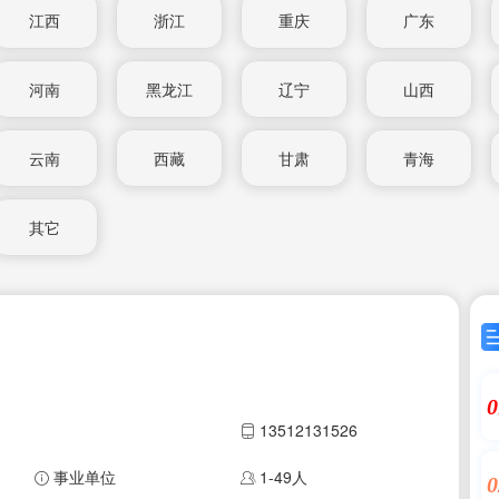
江西
浙江
重庆
广东
河南
黑龙江
辽宁
山西
云南
西藏
甘肃
青海
其它
0
13512131526
事业单位
1-49人
0