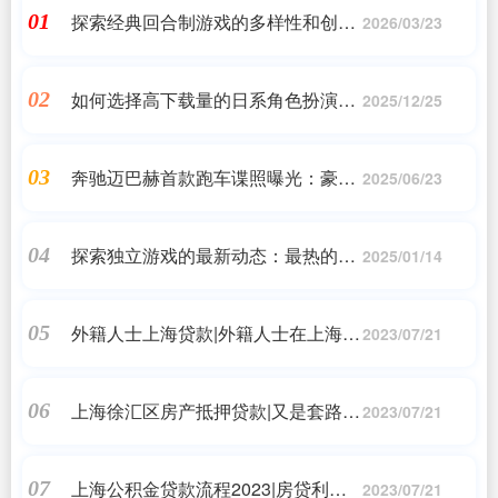
探索经典回合制游戏的多样性和创新
01
2026/03/23
性
如何选择高下载量的日系角色扮演游
02
2025/12/25
戏
奔驰迈巴赫首款跑车谍照曝光：豪华
03
2025/06/23
而动感
探索独立游戏的最新动态：最热的五
04
2025/01/14
款单机游戏
外籍人士上海贷款|外籍人士在上海申
05
2023/07/21
请贷款
上海徐汇区房产抵押贷款|又是套路
06
2023/07/21
贷!7万借款垒高到175万，房产被过
户
上海公积金贷款流程2023|房贷利率
07
2023/07/21