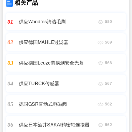
相关产品
供应Wandres清洁毛刷
01
580
供应德国MAHLE过滤器
02
569
供应德国Leuze劳易测安全光幕
03
568
供应TURCK传感器
04
567
德国GSR直动式电磁阀
05
562
供应日本酒井SAKAI精密轴连接器
06
562