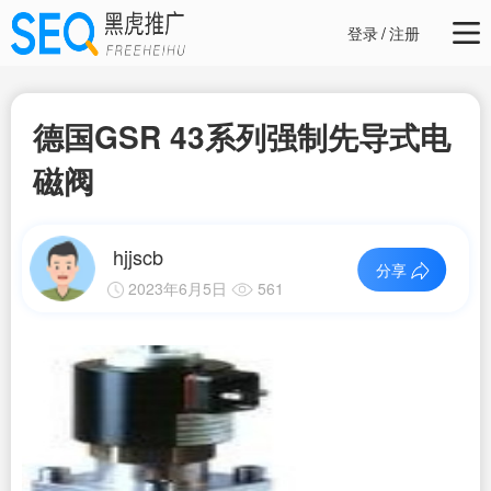
登录
/
注册
德国GSR 43系列强制先导式电
磁阀
hjjscb
分享
2023年6月5日
561