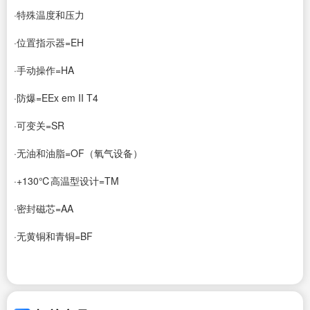
·特殊温度和压力
·位置指示器=EH
·手动操作=HA
·防爆=EEx em II T4
·可变关=SR
·无油和油脂=OF（氧气设备）
·+130℃高温型设计=TM
·密封磁芯=AA
·无黄铜和青铜=BF