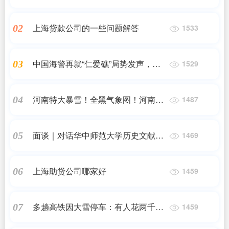
烧身，不畏强权势，只为心中义
上海贷款公司的一些问题解答
02
1533
中国海警再就“仁爱礁”局势发声，专
03
1529
家：显示我方有绝对主动权和控制力
河南特大暴雪！全黑气象图！河南雪
04
1487
下到哪里了
面谈｜对话华中师范大学历史文献学
05
1469
专家陈冬冬：龙行龘龘！龘从何来？
上海助贷公司哪家好
06
1459
多趟高铁因大雪停车：有人花两千元
07
1459
改签机票，有人耽搁10多个小时