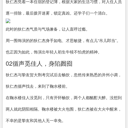
狄仁杰凭着一本住宿的登记簿，根据大家的生活习惯，对入住人员
逐一排除，最后拨开迷雾，锁定真凶。还学子们一个清白。
此时的狄仁杰气质与气场兼备，让人直呼过瘾。
周一围饰演的的狄仁杰身手如电、才思敏捷，有点儿“吊儿郎当”。
也正因为如此，饰演出年轻人初生牛犊不怕虎的精神。
02循声觅佳人，身陷囫囵
狄仁杰与挚友贺大荆考完试后去畅饮，忽然传来熟悉的并州小调，
狄仁杰循声找去，来到了鞠水楼前。
在鞠水楼佳人没觅到，只有开怀畅饮，两个人都酩酊大醉。没想到
两人就此阴阳相隔。鞠水楼被大火包围，狄仁杰被在大火中醒来，
不幸的是挚友和其他人无一幸免。