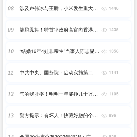
涉及卢伟冰与王腾，小米发生重大人
08
1440
事调整
龍飛鳳舞！特首率政府高官向香港商
09
1435
報讀者拜年啦！
“结婚16年4娃非亲生”当事人陈志显已
10
1358
离婚，准备开始新生活
中共中央、国务院：启动实施第二轮
11
1141
土地承包到期后再延长30年整省试点
气的我肝疼！明明一年能挣几十万，
12
1105
但这2个生意还会被人瞧不上！
警方提示：有坏人！快藏好您的个人
13
896
信息
全国30个省公布2023年GDP：广东
14
826