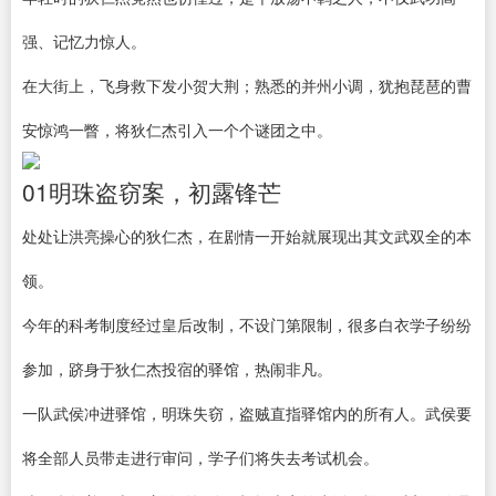
强、记忆力惊人。
在大街上，飞身救下发小贺大荆；熟悉的并州小调，犹抱琵琶的曹
安惊鸿一瞥，将狄仁杰引入一个个谜团之中。
01明珠盗窃案，初露锋芒
处处让洪亮操心的狄仁杰，在剧情一开始就展现出其文武双全的本
领。
今年的科考制度经过皇后改制，不设门第限制，很多白衣学子纷纷
参加，跻身于狄仁杰投宿的驿馆，热闹非凡。
一队武侯冲进驿馆，明珠失窃，盗贼直指驿馆内的所有人。武侯要
将全部人员带走进行审问，学子们将失去考试机会。