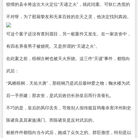
狡猾的县令将这次大火定位“天谴之火”，就此结案。可狄仁杰觉的
不对呀，为了慰藉挚友和无辜百姓的在天之灵，他决定找到真凶。
可这个案子还没有查到眉目，另一桩案件又发生。在一家农舍中，
有四名养蚕男子被烧死。又是所谓的“天谴之火”。
在此案之前，梧桐古树也被天火所烧。这三件“天谴”事件，都指向
武后：
“凤栖梧桐，天佑大唐”，那梧桐乃是武后最钟爱之物；鞠水楼为武
后一手所建；那农舍，是武后效仿长孙皇后而行亲蚕礼。
不巧的是，皇后的凤印丢失，导致别人假传懿旨鸩毒杀害洋州刺史
陈诸良及其家族满门。而陈诸良是反对武后的。
桩桩件件都指向当今武后，她成了众矢之的。群臣激愤，特别是以