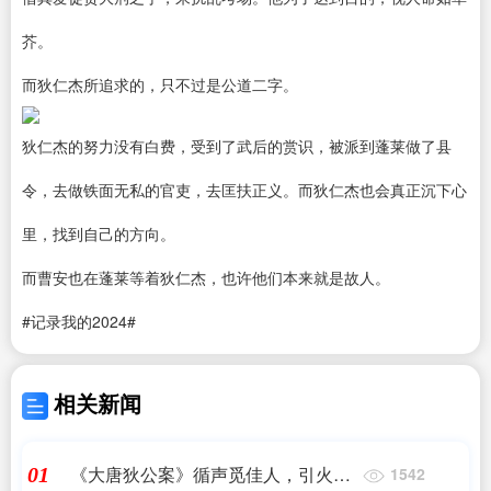
芥。
而狄仁杰所追求的，只不过是公道二字。
狄仁杰的努力没有白费，受到了武后的赏识，被派到蓬莱做了县
令，去做铁面无私的官吏，去匡扶正义。而狄仁杰也会真正沉下心
里，找到自己的方向。
而曹安也在蓬莱等着狄仁杰，也许他们本来就是故人。
#记录我的2024#
相关新闻
《大唐狄公案》循声觅佳人，引火自
01
1542