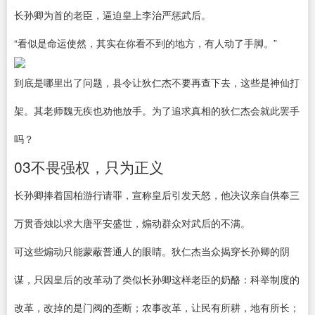
长孙卿为首的老臣，逼迫皇上李治严惩武后。
“看似是命运使然，其实在你看不到的地方，有人动了手脚。”
到底是哪里出了问题，县令让狄仁杰不要再查下去，这些是神仙打
架。其老师魏无疾也劝他放手。为了追求真相的狄仁杰会就此罢手
吗？
03不畏强权，只为正义
长孙卿捧着国柏游行请罪，宣称皇后引发天怒，他决议亲自供奉三
万贯香烛以求大唐平安盛世，煽动群众对武后的不满。
可这些煽动只能蒙蔽普通人的眼睛。狄仁杰当众揭穿长孙卿的阴
谋，只因皇后的改革动了类似长孙卿这样老臣的奶酪：科举制度的
改革，改掉的是门阀的垄断；农事改革，让民有所耕，地有所长；