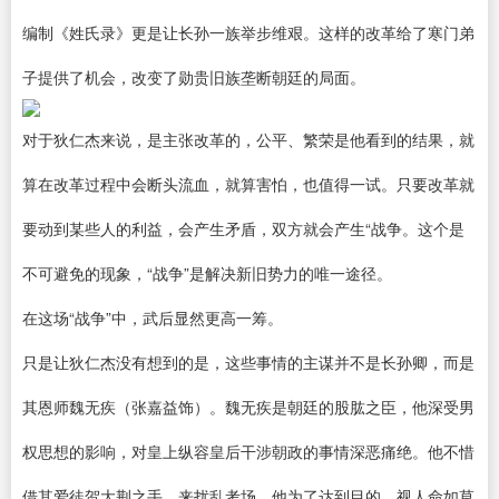
编制《姓氏录》更是让长孙一族举步维艰。这样的改革给了寒门弟
子提供了机会，改变了勋贵旧族垄断朝廷的局面。
对于狄仁杰来说，是主张改革的，公平、繁荣是他看到的结果，就
算在改革过程中会断头流血，就算害怕，也值得一试。只要改革就
要动到某些人的利益，会产生矛盾，双方就会产生“战争。这个是
不可避免的现象，“战争”是解决新旧势力的唯一途径。
在这场“战争”中，武后显然更高一筹。
只是让狄仁杰没有想到的是，这些事情的主谋并不是长孙卿，而是
其恩师魏无疾（张嘉益饰）。魏无疾是朝廷的股肱之臣，他深受男
权思想的影响，对皇上纵容皇后干涉朝政的事情深恶痛绝。他不惜
借其爱徒贺大荆之手，来扰乱考场。他为了达到目的，视人命如草