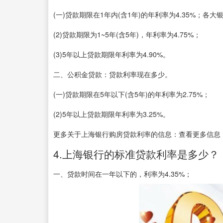
(一)贷款期限在1年内(含1年)的年利率为4.35%；各
(2)贷款期限为1~5年(含5年)，年利率为4.75%；
(3)5年以上贷款期限年利率为4.90%。
二、公积金贷款：贷款利率现在多少。
(一)贷款期限在5年以下(含5年)的年利率为2.75%；
(2)5年以上贷款期限年利率为3.25%。
更多关于上海银行购房贷款利率的信息：查看更多信息
4.上海银行的标准贷款利率是多少？
一、贷款时间在一年以下的，利率为4.35%；