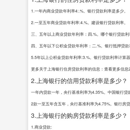
1.一年内商业贷款年利率4:.%。银行贷款利率是多少。
2.一至五年商业贷款年利率:4.%。建设银行贷款利率。
三、五年以上商业贷款年利率：四.%。哪个银行贷款利
四、五年以下公积金贷款年利率：二.%。银行抵押贷款
5.5年以上公积金贷款年利率:3.%。银行贷款利率计算
更多关于上海银行住房贷款利率的信息：查看更多信息2
2.上海银行的信用贷款利率是多少？
一年内贷款一年，央行基准利率为4.35%。中国银行贷款
2款一至五年含五年，央行基准利率为4.75%。银行房
3.上海银行的购房贷款利率是多少？
1.商业贷款: