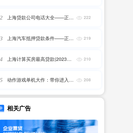
——正规助贷
上海贷款公司电话大全——正规
2
222
助贷
上海汽车抵押贷款条件——正规
3
219
助贷
上海计算买房最高贷款(2023最
4
210
新更新)
动作游戏单机大作：带你进入全
5
208
新的游戏体验
相关广告