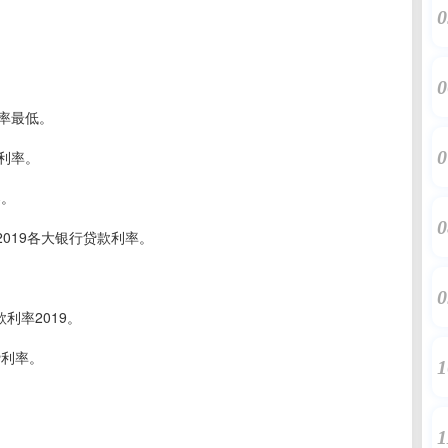
0
0
率最低。
0
利率。
器。
0
019各大银行贷款利率。
0
利率2019。
贷利率。
1
1