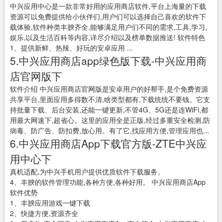
中兴应用中心是一款非常好用的应用商店软件,平台上海量的下载
资源可以免费提供给小伙伴们,用户们可以选择自己喜欢的软件下
载体验,软件种类丰腴齐全,能够满足用户们不同的需求,工具,学习,
娱乐,以及生活百科等内容,详尽介绍以及榜单数据推送! 软件特色
1、提供新鲜、热辣、好玩的安卓应用 ...
5.中兴应用商店app绿色版下载-中兴应用商
店官网版下
软件介绍 中兴应用商店官网版是安卓用户的好帮手,是个免费资源
共享平台,里面应用多得数不清,啥类型都有,下载统统不要钱。它支
持批量下载、后台安装,还能一键更新,不管4G、5G还是连WiFi,都
用最大网速下,超省心。这里的应用全是正版,经过多重安全检测,防
病毒、防广告、防扣费,放心用。有了它,找应用方便,管理应用也...
6.中兴应用商店App下载官方版-ZTE中兴应
用中心下
真机适配,为中兴手机用户提供优质软件下载服务。
4、丰腴的软件管理功能,各种方便,各种好用。 中兴应用商店App
软件优势
1、丰腴应用游戏一键下载
2、快捷方便,资源齐全