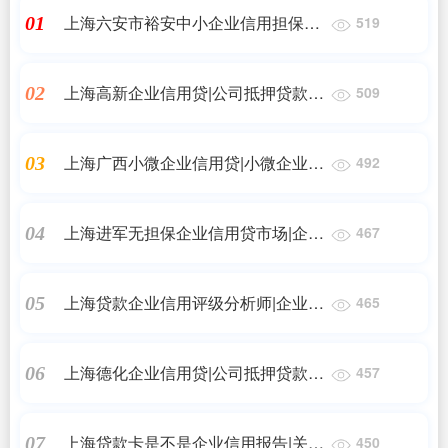
上海六安市裕安中小企业信用担保中
01
519
心（六安市裕安区下岗失业人员小额
担保贷款中心）|小额贷款如何办理？
上海高新企业信用贷|公司抵押贷款需
02
509
有失业证是不是可以申请小额贷款？
要什么手续和条件
上海广西小微企业信用贷|小微企业贷
03
492
款种类有哪几种
上海进军无担保企业信用贷市场|企业
04
467
信用贷款需要什么手续和条件
上海贷款企业信用评级分析师|企业信
05
465
用贷款需要什么？
上海德化企业信用贷|公司抵押贷款需
06
457
要什么手续和条件
上海贷款卡是不是企业信用报告|关于
07
450