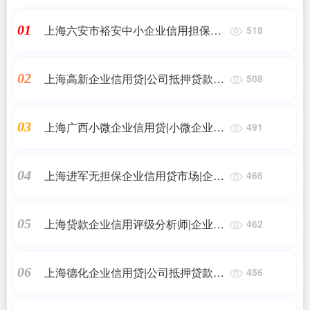
上海六安市裕安中小企业信用担保中
01
518
心（六安市裕安区下岗失业人员小额
担保贷款中心）|小额贷款如何办理？
上海高新企业信用贷|公司抵押贷款需
02
508
有失业证是不是可以申请小额贷款？
要什么手续和条件
上海广西小微企业信用贷|小微企业贷
03
491
款种类有哪几种
上海进军无担保企业信用贷市场|企业
04
466
信用贷款需要什么手续和条件
上海贷款企业信用评级分析师|企业信
05
462
用贷款需要什么？
上海德化企业信用贷|公司抵押贷款需
06
456
要什么手续和条件