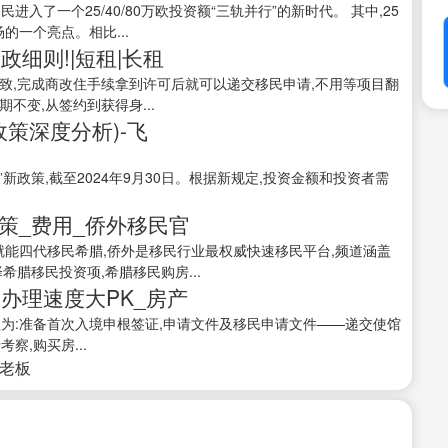
进入了一个25/40/80万欧投资额“三轨并行”的新时代。 其中,25
的一个亮点。相比...
细则!|短租|长租
致,完成商改住手续拿到许可后就可以递交移民申请,不用等项目翻
不变,从签约到获得身...
政策深度分析)-飞
证”新政策,截至2024年9月30日。根据新规定,投资金额和投资者需
策_费用_侨外移民官
就能四代移民希腊,侨外是移民行业最权威快速移民平台,频道涵盖
腊移民投资项,希腊移民购房...
办理速度大PK_房产
程为:准备首次入境申根签证,申请文件及移民申请文件——递交使馆
察,购买房...
接老板