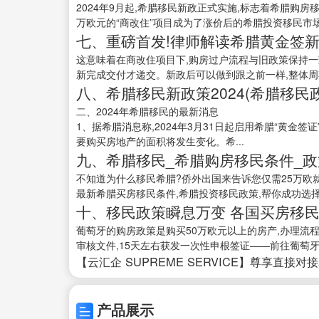
2024年9月起,希腊移民新政正式实施,标志着希腊购房移民
万欧元的“商改住”项目成为了涨价后的希腊投资移民市场
七、重磅首发!律师解读希腊黄金签新政
这意味着在商改住项目下,购房过户流程与旧政策保持一
新完成交付才递交。新政后可以做到跟之前一样,整体周期
八、希腊移民新政策2024(希腊移民
二、2024年希腊移民的最新消息
1、据希腊消息称,2024年3月31日起启用希腊“黄金签
要购买房地产的面积将发生变化。希...
九、希腊移民_希腊购房移民条件_政
不知道为什么移民希腊?侨外出国来告诉您仅需25万欧
最新希腊买房移民条件,希腊投资移民政策,帮你成功选择希
十、移民政策瞬息万变 各国买房移民
葡萄牙的购房政策是购买50万欧元以上的房产,办理流
审核文件,15天左右获发一次性申根签证——前往葡萄牙考
【云汇企 SUPREME SERVICE】尊享直接对
产品展示