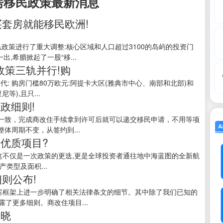
房移民政策最新消息
买套房就能移民欧洲!
移民政策进行了重大调整:核心区域和人口超过3100的岛屿的投资门
出,希腊掀起了一股“移...
政策三轨并行!购
时代: 购房门槛80万欧元:阿提卡大区(雅典市中心、南部和北部)和
),且只...
政细则!
一致，完成商改住手续拿到许可后就可以递交移民申请，不用等项
体周期不变，从签约到...
优质项目?
。这不仅是一次政策的更迭,更是全球投资者通往地中海蓝图的全新航
类型及面积...
则公布!
法案框架上进一步明确了相关法律条文的细节。其中除了我们已知的
了更多细则。商改住项目...
揭晓