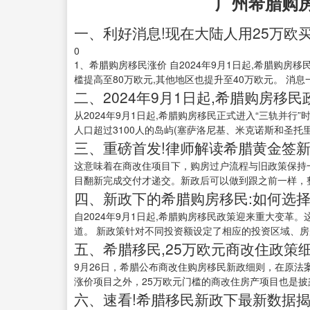
广州希腊购
一、利好消息!现在大陆人用25万欧
0
1、希腊购房移民涨价 自2024年9月1日起,希腊购房
槛提高至80万欧元,其他地区也提升至40万欧元。 消息一
二、2024年9月1日起,希腊购房移民
从2024年9月1日起,希腊购房移民正式进入“三轨并行”
人口超过3100人的岛屿(塞萨洛尼基、米克诺斯和圣托里尼等
三、重磅首发!律师解读希腊黄金签新
这意味着在商改住项目下，购房过户流程与旧政策保持
目翻新完成交付才递交。新政后可以做到跟之前一样，整
四、新政下的希腊购房移民:如何选择
自2024年9月1日起,希腊购房移民政策迎来重大变革
道。 新政策针对不同投资额设定了相应的投资区域、房产
五、希腊移民,25万欧元商改住政策细
9月26日，希腊公布商改住购房移民新政细则，在原
涨价项目之外，25万欧元门槛的商改住房产项目也是披露
六、速看!希腊移民新政下最新数据