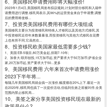
6、美国移民申请费用即将大幅涨价!
2023年1月4日,美国移民局发布拟议规则,计划对部分移民和入籍申
请费用进行调整.移民局表示,其96%的运营资金来自于申请费,调整
后的费用将使移...
7、投资类美国移民费用有哪些大项组成
美国移民主要分为投资移民和特殊人才移民以及其他方式移民,其
中投资移民近些年来数量暴涨,而投资移民与其他方式移民在花费
上也有所不同,它虽然在...
8、投资移民欧美国家最低需要多少钱?
1、美国:EB-5项目,80万美金起,排期7-10年;
2、加拿大:联邦创投,15万加币起,资产要求大于50万加币;萨省企业
家,20万加币起,资产要求大于50...更多
9、美国移民费用 六年来首次申请费用涨价
2023下半年将...
每隔几年美国移民局就会搞一次涨价,幅度都在20%上下.最近一次
在2020年,移民局也搞了一次提价活动,但临到生效之前被叫停,全美
范围内禁止移民局...
10、美签之家分享美国投资移民现在最新的
政策是什么?...