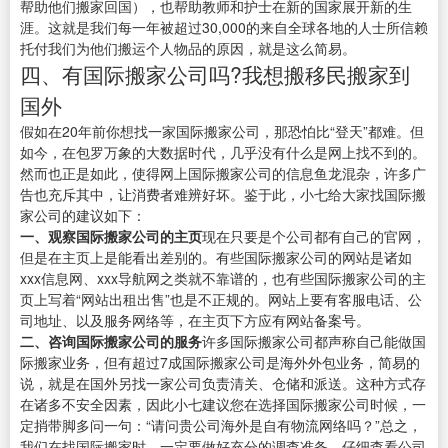
帮助他们搬家回国），也帮助教师和护士在新的国家展开新的生
涯。这就是我们每一年被超过30,000的来自全球各地的人士所信赖
托付我们为他们搬运个人物品的原因，就是这么简易。
四、有国际搬家公司吗?我想搬移民搬家到
国外
假如在20年前你想找一家国际搬家公司，那恐怕比“登天”都难。但
如今，在包罗万象的大数据时代，几乎没有什么是网上找不到的。
然而也正是如此，使得网上国际搬家公司的信息鱼龙混杂，许多广
告也充斥其中，让消费者难辨好坏。鉴于此，小七给大家找国际搬
家公司的建议如下：
一、观察国际搬家公司的主页
现在只要是个公司都有自己的官网，
但是在主页上是能看出差别的。有些国际搬家公司的网站是诸如
xxx信息网、xxx导航网之类就不靠谱的，也有些国际搬家公司的主
页上写着“网站出租出售”也是不正规的。网站上要有客服电话、公
司地址、以及服务网络等，在主页下方应有网站备案号。
二、咨询国际搬家公司的服务
许多国际搬家公司都声称自己能做国
际搬家业务，但有超过7成国际搬家公司是海外外包业务，简易的
说，就是在国外另找一家公司负责清关、仓储和派送。这种方式存
在诸多不安全因素，因此小七建议您在选择国际搬家公司时候，一
定捎带脚多问一句：“请问贵公司海外是自有物流网络吗？”总之，
我们在找国际搬家时，一定要做好充分的调查准备，仔细查看公司