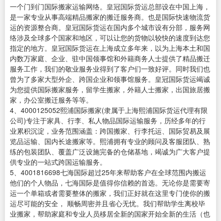
一个门到门国际搬家运输网络。皇冠国际货运总部设在中国上海，
是一家专业从事高端精品搬家的搬迁服务商。也是国际快速物流货
运的资源整合商。皇冠国际货运在国内多个城市设有分部，服务网
络涉及全球多个国家和地区，可以让您的货物以较快的速度到达您
指定的地方。皇冠国际货运在上海成立多年来，以为上海本土和国
内数万家庭、企业、驻中国领事馆和外籍商务人士提供了精品搬迁
服务工作，我们的敬业服务业得到了客户们一致好评。同时我们也
曾为了多家大型外企、跨国企业和领事馆服务。皇冠国际货运竭诚
为您提供国际搬家服务，留学生搬家，外籍人士搬家，出国旅居搬
家，办公室搬迁服务等等。
4、4000125052熙浦国际搬家(隶属于上海熙浦国际货运代理有限
公司)专注于家具、行李、私人物品国际运输服务，历经多年的行
业累积沉淀，业务范围涵盖：跨国搬家、行李托运、国际贸易及展
览品运输、国内长途搬家等。熙浦拥有专业的顾问及客服团队、熟
练的包装团队、覆盖广泛设施完备的仓储基地，竭诚为广大客户提
供专业的一站式跨国运输服务。
5、4001816698七海国际超过25年来帮助客户在全球范围内搬运
他们的个人物品，七海国际是值得你信赖的首选。无论你是需要寄
运一个单箱或者需要整体的搬家，我们正好就在这里专门使你的搬
运尽可能的安全， 顺畅周密并且省心无忧。我们帮助学生离校毕
业搬家，帮助家庭和专业人员移居全新的国家开始全新的生活（也