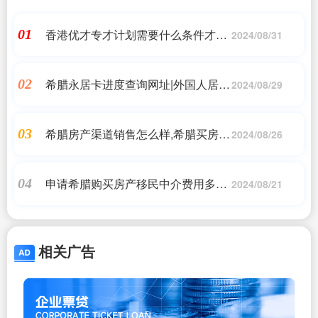
香港优才专才计划需要什么条件才能
01
2024/08/31
申请,最新香港优才计划申请条件是什
么?,香港移民_问答
希腊永居卡进度查询网址|外国人居留
02
2024/08/29
许可服务|希腊永居移民
希腊房产渠道销售怎么样,希腊买房移
03
2024/08/26
民的利与弊,希腊移民
申请希腊购买房产移民中介费用多少
04
2024/08/21
钱啊呢,倒计时15天!希腊购房移民末
班车:25万欧即将涨价,小牛股
相关广告