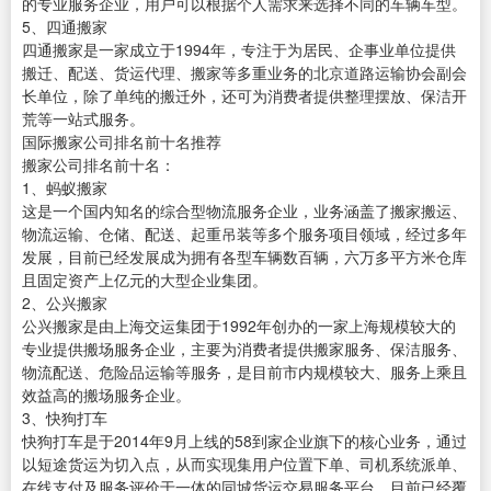
的专业服务企业，用户可以根据个人需求来选择不同的车辆车型。
5、四通搬家
四通搬家是一家成立于1994年，专注于为居民、企事业单位提供
搬迁、配送、货运代理、搬家等多重业务的北京道路运输协会副会
长单位，除了单纯的搬迁外，还可为消费者提供整理摆放、保洁开
荒等一站式服务。
国际搬家公司排名前十名推荐
搬家公司排名前十名：
1、蚂蚁搬家
这是一个国内知名的综合型物流服务企业，业务涵盖了搬家搬运、
物流运输、仓储、配送、起重吊装等多个服务项目领域，经过多年
发展，目前已经发展成为拥有各型车辆数百辆，六万多平方米仓库
且固定资产上亿元的大型企业集团。
2、公兴搬家
公兴搬家是由上海交运集团于1992年创办的一家上海规模较大的
专业提供搬场服务企业，主要为消费者提供搬家服务、保洁服务、
物流配送、危险品运输等服务，是目前市内规模较大、服务上乘且
效益高的搬场服务企业。
3、快狗打车
快狗打车是于2014年9月上线的58到家企业旗下的核心业务，通过
以短途货运为切入点，从而实现集用户位置下单、司机系统派单、
在线支付及服务评价于一体的同城货运交易服务平台，目前已经覆