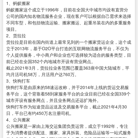
1、蚂蚁搬家
蚂蚁搬家这个成立于1996年，目前在全国大中城市均设有直营分
公司的国内知名物流服务企业，现在客户可以根据自己需求来选择
不同车型，和包括物流运输、搬家搬运、起重吊装在内的多重服务
项目。
2、货拉拉
货拉拉是目前在国内街道上最常见到的一个搬家货运企业，这个成
立于2013年，基于O2O平台打造的互联网物流服务平台，不仅为
个人提供服务，中小商户和企业也可选择较为适合的服务类型，目
前已经在全国352个内地城市开设有营业网点。
截止2021年3月，货拉拉业务范围已覆盖363座中国大陆城市，平
均月活司机58万，月活用户达760万。
3、快狗打车
快狗打车是由原来的58速运改称，并于2014年上线的货运交易服
务平台，这个背靠着58到家服务平台的企业目前已经在全国339个
城市开设有服务网点，并且业务网点还远扩海外。
快狗打车作为短途货品运送及交易服务平台，截止2021年4月30
日，平台已有约450万名注册司机。
4、公兴搬家
公兴搬家是一家由上海交运集团负责运营，成立于1992年，专注
于为消费者提供配送、搬家、家具拆装、危险品运输等一站式服务