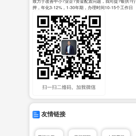
致力于改善中小?业企?资金配置问题，我司提?银供?
押，年化3-12%，1-30年期，办理时间10-15个工作日
友情链接