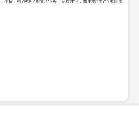
行，小贷，机?融构?资撮合业务，专攻住宅，商用地?类产?项目质