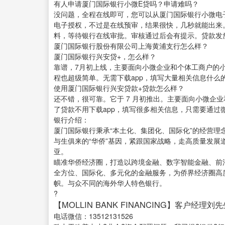
有人申请厦门国际银行小微E贷吗？申请难吗？
没问题，全程在线即可，您可以从厦门国际银行小微电
电子授权，不过是在线预审，结果很快，几秒就能出来
料，等待银行在线审批。审核通过后会有提示。贷款发
厦门国际银行股份有限公司上海黄浦支行怎么样？
厦门国际银行兴安贷+，怎么样？
靠谱，7月初上线，主要面向小微企业和个体工商户的
程也超级简单。无需下载app，填写大量相关信息什么
使用厦门国际银行兴安贷款+贷款怎么样？
还不错，很可靠。它于 7 月初推出。主要面向小微企
了贷款不用下载app，填写很多相关信息，只需要通过
银行介绍：
厦门国际银行秉承“本土化、集团化、国际化”的经营
与生俱来的“华侨”基因，紧跟国家战略，走高质量发
亚。
瞄准华侨经济圈，打造以跨境金融、数字智能金融、前
全方位、国际化、多元化的金融服务，为侨界经济圈高
帜。与众不同的海外华人特色银行。
?
【MOLLIN BANK FINANCING】客户经理刘
电话微信：13512131526