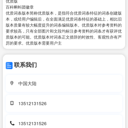
优质版
百科蝌蚪团徽章
优质词条版本简称优质版本，是指符合优质词条特征的词条创建版
本，或经用户编辑后，在全面满足优质词条特征的基础上，相比旧
版本质量有较大幅度提升的词条编辑版本。优质版本对参考资料的
要求较高，只有全部图片和文段均标注参考资料的词条才有获评优
质版本的可能。优质版本对词条正文措辞的时效性、客观性亦有严
厉的要求。优质版本需要用户主
联系我们
中国大陆
13512131526
13512131526