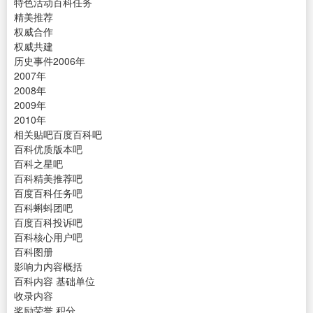
特色活动百科任务
精美推荐
权威合作
权威共建
历史事件2006年
2007年
2008年
2009年
2010年
相关贴吧百度百科吧
百科优质版本吧
百科之星吧
百科精美推荐吧
百度百科任务吧
百科蝌蚪团吧
百度百科投诉吧
百科核心用户吧
百科图册
影响力内容概括
百科内容 基础单位
收录内容
奖励荣誉 积分