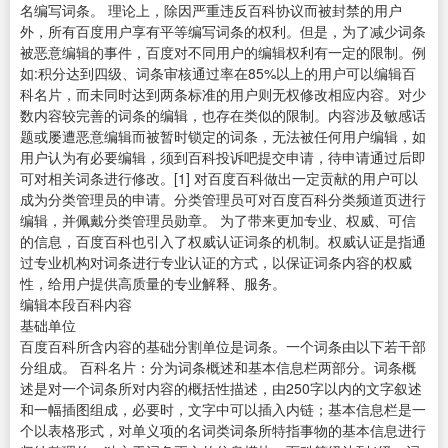
名编写词条。 理论上，除因严重违反百科协议而被封禁的用户
外，所有百度用户享有平等编写词条的权利。但是，为了减少词条
被恶意编辑的事件，百度对不同用户的编辑权利有一定的限制。例
如:积分达到四级、词条审核通过率在85%以上的用户可以编辑百
科名片，而未同时达到两条标准的用户则无权修改相应内容。对少
数内容较完善的词条的编辑，也存在类似的限制。内容涉及敏感话
题或屡遭恶意编辑而被暂时锁定的词条，无法被任何用户编辑，如
用户认为有必要编辑，须到百科投诉吧提交申请，待申请通过后即
可对相关词条进行修改。[1] 对百度百科做出一定贡献的用户可以
成为分类管理员的申请。分类管理员可对百度百科分类频道页进行
编辑，并佩戴分类管理员勋章。 为了带来更加专业、权威、可信
的信息，百度百科也引入了权威认证词条的机制。权威认证是指通
过专业机构对词条进行专业认证的方式，以保证词条内容的权威
性，给用户提供高质量的专业解释、服务。
编辑本段百科内容
基础单位
百度百科所含内容的基础分割单位是词条。一个词条由以下若干部
分组成。 百科名片：分为词条概述和基本信息栏两部分。词条概
述是对一个词条所对内容的概括性描述，由250字以内的文字叙述
和一幅插图组成，必要时，文字中可以插入内链；基本信息栏是一
个以表格形式，对单义项的名词类词条所特指事物的基本信息进行