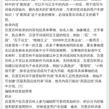
科中的“扩展阅读”，可以不与正文中的内容一一对应，用于填写与
词条内容纵向、横向相关的扩展性内容，方便浏览词条的用户丰腴
知识！“扩展阅读”这个全新的模块，必须放置在词条正文的最下
部。
收录内容
百度百科收录的内容包括具体事物、知名人物、抽象概念、文学著
作、热点事件、汉语字词或特定主题的组合，例如：“花”、“中
国”、“百子论文”、“唯物主义”、“2008年北京奥运会”。一般而言，
词条需有一个单一的主题；若多个事物有相同的名称，重名事物需
在以该名称命名的词条中分不同段落阐释。 当事物存在标准中文
名称时，百度百科不鼓励创建以外文单词或词组为名的词条。百度
百科上不宜以名词简称作为词条名称。无特殊情况，百度百科禁止
创建以短语或句子命名的词条，例如“认真跑步”、“看报纸”、“小狗
很可爱”，除非这些短语或句子成为书籍、电影等具体事物的名
称。百度百科亦不接受标明“列表”等具有汇总性质的词条，例如不
可创建“历届美国总统列表”词条，相关内容只能在“美国总统”词条
中介绍。[1]
编辑本段奖励荣誉
积分
百度用户在百度百科上参与编辑即可获得奖励积分。积分分为经验
值和财富值两部分。 经验值是用户在创建、修改、完善百科词条