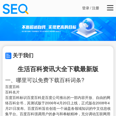
登录
/
注册
关于我们
生活百科资讯大全下载最新版
一、哪里可以免费下载百科词条?
百度百科
百科名片
百度百科标识百度百科是百度公司推出的一部内容开放、自由的网
络百科全书，其测试版于2006年4月20日上线，正式版在2008年4
月21日发布。百度百科旨在创造一个涵盖各领域知识的中文信息收
集平台。百度百科强调用户的参与和奉献精神，充分调动互联网用