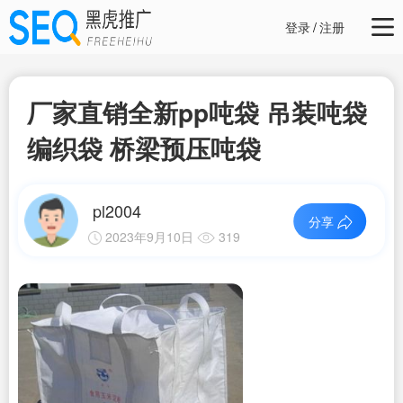
登录
/
注册
厂家直销全新pp吨袋 吊装吨袋
编织袋 桥梁预压吨袋
pl2004
分享
2023年9月10日
319