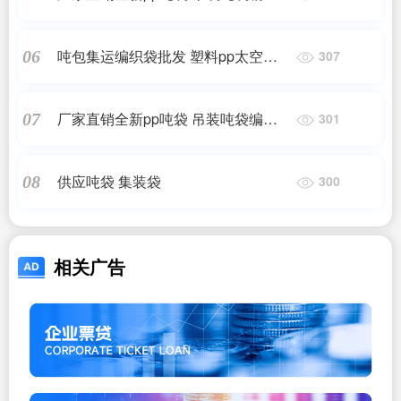
桥梁预压吨袋
吨包集运编织袋批发 塑料pp太空袋可
06
307
定制吨位袋集装袋1吨污泥吨袋
厂家直销全新pp吨袋 吊装吨袋编织袋
07
301
桥梁预压吨袋
供应吨袋 集装袋
08
300
相关广告