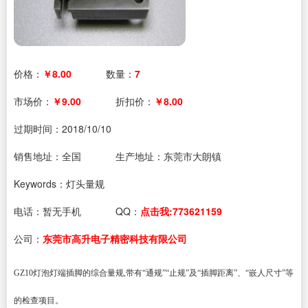
价格：
￥8.00
数量：
7
市场价：
￥9.00
折扣价：
￥8.00
过期时间：
2018/10/10
销售地址：全国
生产地址：东莞市大朗镇
Keywords：灯头量规
电话：
暂无手机
QQ：
点击我:773621159
公司：
东莞市高升电子精密科技有限公司
GZ10
灯泡灯端插脚的综合量规
,
带有
“
通规
”“
止规
”
及
“
插脚距离
”
、
“
嵌人尺寸
”
等
的检查项目。