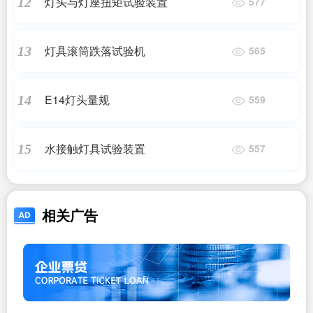
灯头与灯座扭矩试验装置
12
577
灯具滚筒跌落试验机
13
565
E14灯头量规
14
559
水接触灯具试验装置
15
557
相关广告