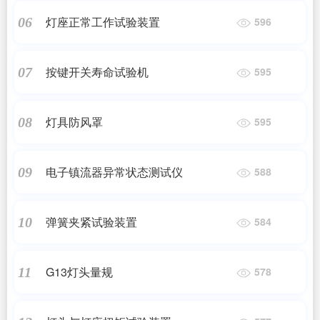
灯座正常工作试验装置
06
596
按键开关寿命试验机
07
595
灯具防风罩
08
595
电子镇流器异常状态测试仪
09
588
弹簧夹紧试验装置
10
584
G13灯头量规
11
578