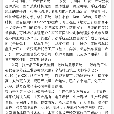
公司的电子生产看板系统（JIT系统），为自主研发生产全套软
硬件系统，整个系统结构完整，整体性强，稳定可靠。系统对生产
线上的硬件进行模块化管理，看板功能可以现场定义，即插即用，
维护管理轻松方便。软件系统（软件名称：KecJit.Web）采用b/s
结构，后台使用SQLServer数据库，可以在任何地方进行操作而不
用安装任何专门的软件，客户端零维护，数据安全，系统的扩展非
常容易，可以轻松实现用户在家即可同时查询和管理多个城市甚至
在不同国家的多个工厂的生产。该系统在江西昌河汽车股份有限公
司（景德镇工厂，整车生产）、武汉伟福工厂（日企，本田汽车底
盘生产厂）、武汉高斯托普工厂（德企，奔驰、标志汽车底盘生产
厂）、武汉顶益食品有限公司（康师傅集团）以及多个服装厂、帐
篷厂安装使用，获得明显效益。
公司主打产品工业参数检测、控制与显示系统（一般称为工业
参数显示器或工业参数显示屏）全新推出第二代主控器Kec-
CJ10（原KCCJ16不再生产），性能更稳定，功能更强大，精度更
高，安装更方便，现已经批量生产销售。已在多个电厂、化工厂、
水泥厂以及仪器仪表公司中批量使用。
致力于为客户提供LED电子看板、生产信息发布与显示、JIT看板
等系统解决方案，主要产品有：电子看板、生产看板、生产线管理
看板、车间进度看板、参数看板、流水线看板、计划看板、温湿度
看板、精益管理看板、led显示看板，系统软件的开发与应用等。
公司拥有雄厚的技术实力、丰富的集成经验及高效的工程能力，我