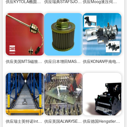
供应KYTOLA椭圆齿轮流量计
供应瑞典STAFSJO(斯达芬)阀门
供应Moog液压伺服阀
供应美国MTS磁致伸缩位移传感器
供应日本增田MASUDA液压过滤器
供应KONAN甲南电磁阀
供应瑞士英特诺Interroll电动滚筒
供应英国ALWAYSE万向滚珠
供应德国Hengstler电子式计数器