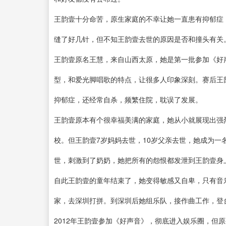
王韵壹十分命苦，原生家庭的不幸让她一直患有抑郁症
缝了好几针，但不知王韵壹去世的原因是否和撞头有关
王韵壹原名王慧，来自山西太原，她是第一批参加《好
型，和爱光脚唱歌的特点，让很多人印象深刻。赛后王
抑郁症，还经常自杀，频繁住院，耽误了发展。
王韵壹原本有个很幸福美满的家庭，她从小就展现出强
校。但王韵壹7岁妈妈去世，10岁父亲去世，她成为
世，刺激到了奶奶，她把所有的怨恨都发泄到王韵壹身上
自此王韵壹的童年结束了，她变得敏感又自卑，只有音
家，去深圳打拼。到深圳后她组乐队，接作曲工作，登
2012年王韵壹参加《好声音》，彻底进入娱乐圈，但