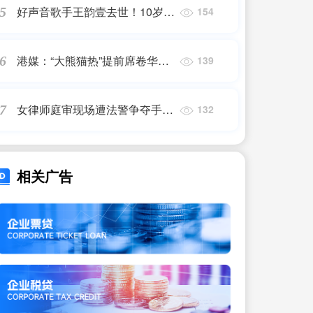
好声音歌手王韵壹去世！10岁成
5
154
孤儿，被奶奶骂扫把星，曾多次
自杀
港媒：“大熊猫热”提前席卷华盛
6
139
顿动物园
女律师庭审现场遭法警争夺手机
7
132
后被推倒，第三方律师称“法警
行为并无法律依据”
相关广告