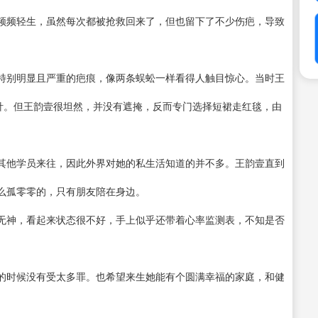
频频轻生，虽然每次都被抢救回来了，但也留下了不少伤疤，导致
特别明显且严重的疤痕，像两条蜈蚣一样看得人触目惊心。当时王
多针。但王韵壹很坦然，并没有遮掩，反而专门选择短裙走红毯，由
其他学员来往，因此外界对她的私生活知道的并不多。王韵壹直到
么孤零零的，只有朋友陪在身边。
无神，看起来状态很不好，手上似乎还带着心率监测表，不知是否
的时候没有受太多罪。也希望来生她能有个圆满幸福的家庭，和健