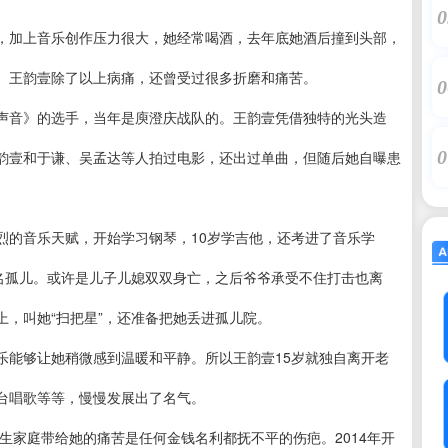
0
，加上音乐创作压力很大，她经常喝酒，去年底她酒后撞到头部，
。王韵壹除了以上病痛，还曾受过很多折磨和痛苦。
0
声音》的选手，当年是庾澄庆战队的。王韵壹凭借独特的光头造
0
韵壹和于谦、吴孟达等人拍过电影，还出过单曲，但随后她自曝患
烈的音乐天赋，开始学习钢琴，10岁学吉他，还考进了音乐学
一名孤儿。或许是儿子儿媳双双身亡，之后爷爷承受不住打击也离
，叫她“扫把星”，还准备把她丢进孤儿院。
乐能够让她稍微感到温暖和平静。所以王韵壹15岁就独自离开老
台唱歌等等，慢慢发展出了名气。
原生家庭带给她的痛苦是任何金钱名利都抚不平的伤疤。2014年开