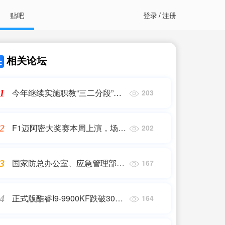
贴吧
登录
/
注册
相关论坛
今年继续实施职教“三二分段”贯
1
203
通培养
F1迈阿密大奖赛本周上演，场外
2
202
远比场内引人关注
国家防总办公室、应急管理部：
3
167
强化山洪和地质灾害防范 加强
防洪工程巡查防守
正式版酷睿I9-9900KF跌破300
4
164
元？相当于2.5GE31230配64G
内存150元