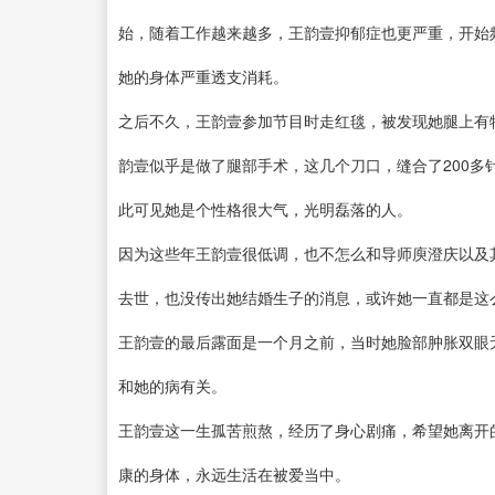
始，随着工作越来越多，王韵壹抑郁症也更严重，开始
她的身体严重透支消耗。
之后不久，王韵壹参加节目时走红毯，被发现她腿上有
韵壹似乎是做了腿部手术，这几个刀口，缝合了200
此可见她是个性格很大气，光明磊落的人。
因为这些年王韵壹很低调，也不怎么和导师庾澄庆以及
去世，也没传出她结婚生子的消息，或许她一直都是这
王韵壹的最后露面是一个月之前，当时她脸部肿胀双眼
和她的病有关。
王韵壹这一生孤苦煎熬，经历了身心剧痛，希望她离开
康的身体，永远生活在被爱当中。