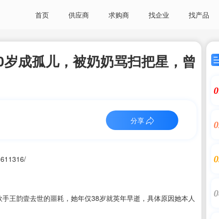
首页
供应商
求购商
找企业
找产品
0岁成孤儿，被奶奶骂扫把星，曾
0
分享
0
0
5611316/
0
歌手王韵壹去世的噩耗，她年仅38岁就英年早逝，具体原因她本人