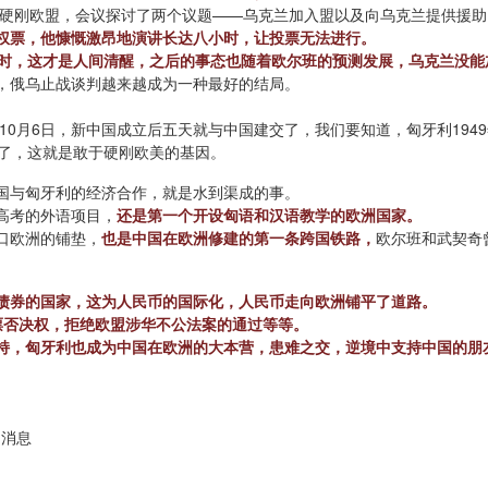
式硬刚欧盟，会议探讨了两个议题——乌克兰加入盟以及向乌克兰提供援助
权票，他慷慨激昂地演讲长达八小时，让投票无法进行。
小时，这才是人间清醒，之后的事态也随着欧尔班的预测发展，乌克兰没
，俄乌止战谈判越来越成为一种最好的结局。
6年10月6日，新中国成立后五天就与中国建交了，我们要知道，匈牙利194
后了，这就是敢于硬刚欧美的基因。
国与匈牙利的经济合作，就是水到渠成的事。
高考的外语项目，
还是第一个开设匈语和汉语教学的欧洲国家。
口欧洲的铺垫，
也是中国在欧洲修建的第一条跨国铁路，
欧尔班和武契奇
债券的国家，这为人民币的国际化，人民币走向欧洲铺平了道路。
票否决权，拒绝欧盟涉华不公法案的通过等等。
扶持，匈牙利也成为中国在欧洲的大本营，患难之交，逆境中支持中国的朋
日消息