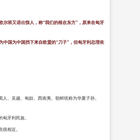
欧尔班又语出惊人，称“我们的根在东方”，原来在匈牙
次为中国为中国挡下来自欧盟的“刀子”，但匈牙利总理依
蜀人、吴越、匈奴、西南夷、朝鲜统称为华夏子孙。
的匈牙利民族。
统很相近。