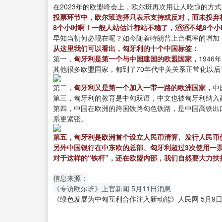
在2023年的欧盟峰会上，欧尔班再次用让人吃惊的方
投票环节中，欧尔班选择只表示支持或反对，而未投弃
8个小时啊！一般人站估计都站不稳了，滔滔不绝8个
早知当初何必现在呢？如今随着特朗普上台概率的增加
从这里我们可以看出，匈牙利的十个中国标签：
第一，
匈牙利是第一个与中国建国的欧盟国家，
194
其他很多欧盟国家，都到了70年代中美关系正常化以
第二，
匈牙利又是第一个加入一带一路的欧洲国家，
中
第三，匈牙利的教育是中匈双语，中文也被匈牙利纳入
第四，中国在欧洲的跨国铁路匈色铁路，是中国高铁出
系更紧密。
第五，匈牙利是欧洲首个设立人民币清算、发行人民币
另外中国银行在中东欧的总部、匈牙利超过3次使用一
对于这样的“铁杆”，还在欧盟内部，我们自然要大力
信息来源：
《专访欧尔班》上官新闻 5月11日消息
《绿色发展为中匈互利合作注入新动能》人民网 5月9