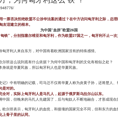
0948776/
使用一票否决拒绝欧盟不公涉华法案的通过？在中方访问匈牙利之际，总理
中匈友谊建立的根本。
为中国“血拼”欧盟26国
和“匈铁”，分别指塞尔维亚和匈牙利，作为欧盟27国之一，匈牙利不止一
称匈牙利人来自东方，对中国有着欧洲国家没有的特殊感情。
欧尔班这么说到底有什么依据？为何中国和匈牙利的文化有相似之处？
本身就是华夏民族，所以匈牙利人也是华夏民族。
史记》中有明确的记载，司马迁不仅将华夏人称为炎黄子孙，还将楚人、
句是对的。
完全对，实际上匈牙利人是马扎人，起源于俄罗斯乌拉尔山以东。
洲中国，但晚来的马扎人先建国了，后与匈奴人不断地融合，才形成现在
，欧尔班表示，匈牙利人的血统，和接壤的国家完全不同，但和东方的血
化上骨子里的认同。