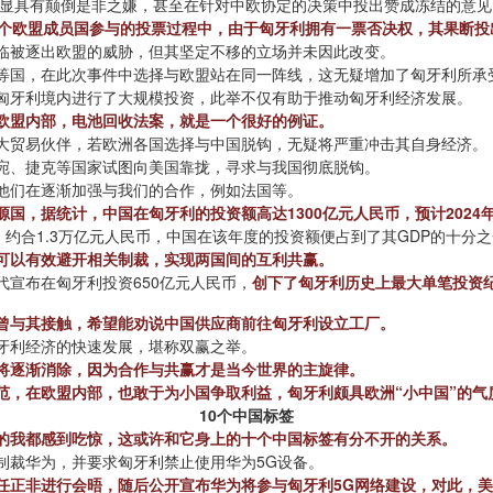
明显具有颠倒是非之嫌，甚至在针对中欧协定的决策中投出赞成冻结的意见
7个欧盟成员国参与的投票过程中，由于匈牙利拥有一票否决权，其果断投
临被逐出欧盟的威胁，但其坚定不移的立场并未因此改变。
等国，在此次事件中选择与欧盟站在同一阵线，这无疑增加了匈牙利所承
匈牙利境内进行了大规模投资，此举不仅有助于推动匈牙利经济发展。
欧盟内部，电池回收法案，就是一个很好的例证。
大贸易伙伴，若欧洲各国选择与中国脱钩，无疑将严重冲击其自身经济。
宛、捷克等国家试图向美国靠拢，寻求与我国彻底脱钩。
他们在逐渐加强与我们的合作，例如法国等。
国，据统计，中国在匈牙利的投资额高达1300亿元人民币，预计2024
美元，约合1.3万亿元人民币，中国在该年度的投资额便占到了其GDP的十
可以有效避开相关制裁，实现两国间的互利共赢。
宣布在匈牙利投资650亿元人民币，
创下了匈牙利历史上最大单笔投资
曾与其接触，希望能劝说中国供应商前往匈牙利设立工厂。
牙利经济的快速发展，堪称双赢之举。
将逐渐消除，因为合作与共赢才是当今世界的主旋律。
范，在欧盟内部，也敢于为小国争取利益，匈牙利颇具欧洲“小中国”的气
10个中国标签
的我都感到吃惊，这或许和它身上的十个中国标签有分不开的关系。
制裁华为，并要求匈牙利禁止使用华为5G设备。
任正非进行会晤，随后公开宣布华为将参与匈牙利5G网络建设，对此，