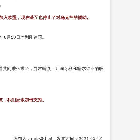
。
能加入欧盟，现在甚至也停止了对乌克兰的援助。
9年8月20日才刚刚建国。
曾共同乘坐乘坐，异常骄傲，让匈牙利和塞尔维亚的联
友，我们应该加倍支持。
发布人：rmbk9d1af
发布时间：2024-05-12