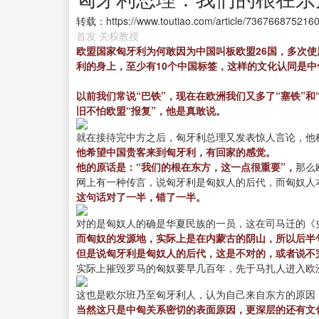
转载：https://www.toutiao.com/article/736766875216
首发·关权教授
欧盟国家匈牙利为何敢因为中国叫板欧盟26国，多次
利的身上，至少有10个中国标签，这样的文化认同是
以前我们常说“巴铁”，现在在欧洲我们又多了“塞铁”
旧不怕欧盟“报复”，他是真敢说。
就在接待完中方之后，匈牙利总理又发表惊人言论，他
他希望中国贵客来到匈牙利，有回家的感觉。
他的原话是：“我们的根在东方，这一点很重要”，
那么
网上有一种传言，说匈牙利是匈奴人的后代，而匈奴人
这句话对了一半，错了一半。
对的是匈奴人的确是华夏民族的一员，这在司马迁的《
而匈奴的发源地，实际上是在内蒙古的阴山，所以后半
但是说匈牙利是匈奴人的后代，这是不对的，或者说不
实际上摧毁罗马的匈奴要早几百年，先于马扎人进入欧
这也是欧尔班乃至匈牙利人，认为自己来自东方的原因
当然这只是中匈关系密切的表面原因，更深层的还有文