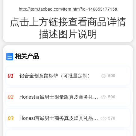
http://item.taobao.com/item.htm?id=14665317715&
点击上方链接查看商品详情
描述图片说明
相关产品
铝合金创意鼠标垫（可批量定制）
01
600
Honest百诚男士限量版真皮商务礼品
02
596
套装
Honest百诚男士商务真皮烟具礼品套
03
578
装