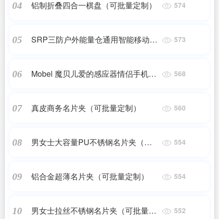
铝制折叠四合一棋盘（可批量定制）
04
574
SRP三防户外能量仓通用智能移动电
05
573
源
Mobel 魔贝儿爱的感应器情侣手机链
06
568
包包挂件
真皮商务名片夹（可批量定制）
07
560
男女士大容量PU不锈钢名片夹（可
08
554
批量定制）
铝合金超薄名片夹（可批量定制）
09
554
男女士拉丝不锈钢名片夹（可批量定
10
552