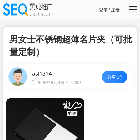
登录
/
注册
男女士不锈钢超薄名片夹（可批
量定制）
asl1314
分享
2026年6月4日
289