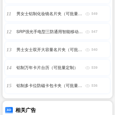
制）
男女士铝制化妆镜名片夹（可批量定
11
549
制）
SRP强光手电型三防通用智能移动电
12
547
源
男士女士双开大容量名片夹（可批量
13
540
定制）
铝制万年卡片台历（可批量定制）
14
539
铝制多卡位防磁卡包卡夹（可批量定
15
536
制）
相关广告