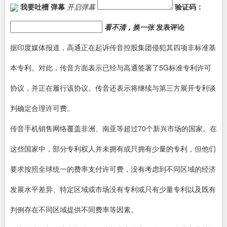
我要吐槽
弹幕
开启弹幕
验证码：
看不清，换一张
发表评论
据印度媒体报道，高通正在起诉传音控股集团侵犯其四项非标准基
本专利。对此，传音方面表示已经与高通签署了5G标准专利许可
协议，并正在履行该协议。传音还表示将继续与第三方展开专利谈
判确定合理许可费。
传音
手机
销售网络覆盖非洲、南亚等超过70个新兴市场的国家。在
这些国家中，部分专利权人并未拥有或只拥有少量的专利，但他们
要求按照全球统一的费率支付许可费，没有考虑到不同区域的经济
发展水平差异、特定区域或市场没有专利或只有少量专利以及既有
判例存在不同区域提供不同费率等因素。