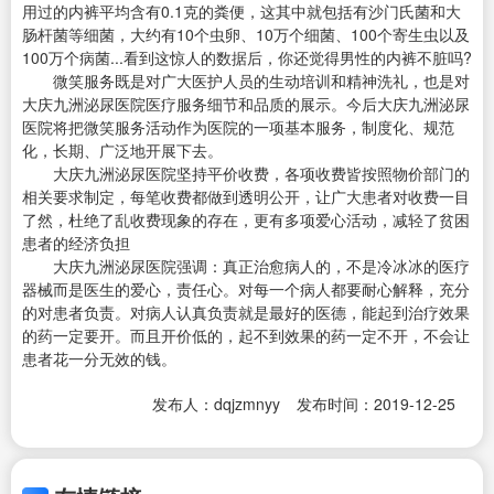
用过的内裤平均含有0.1克的粪便，这其中就包括有沙门氏菌和大
肠杆菌等细菌，大约有10个虫卵、10万个细菌、100个寄生虫以及
100万个病菌...看到这惊人的数据后，你还觉得男性的内裤不脏吗?
微笑服务既是对广大医护人员的生动培训和精神洗礼，也是对
大庆九洲泌尿医院医疗服务细节和品质的展示。今后大庆九洲泌尿
医院将把微笑服务活动作为医院的一项基本服务，制度化、规范
化，长期、广泛地开展下去。
大庆九洲泌尿医院坚持平价收费，各项收费皆按照物价部门的
相关要求制定，每笔收费都做到透明公开，让广大患者对收费一目
了然，杜绝了乱收费现象的存在，更有多项爱心活动，减轻了贫困
患者的经济负担
大庆九洲泌尿医院强调：真正治愈病人的，不是冷冰冰的医疗
器械而是医生的爱心，责任心。对每一个病人都要耐心解释，充分
的对患者负责。对病人认真负责就是最好的医德，能起到治疗效果
的药一定要开。而且开价低的，起不到效果的药一定不开，不会让
患者花一分无效的钱。
发布人：dqjzmnyy
发布时间：2019-12-25