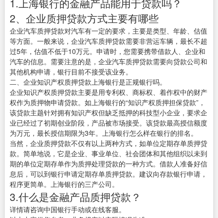
1.上海银行的金融产品能用于贷款吗？
2、企业质押贷款方式主要有哪些
企业汽车质押贷款对汽车有一定的要求，主要是类型、年龄、估值
等方面。一般来说，企业汽车质押贷款需要非营运车辆，最长不超
过5年，估值不低于10万元。申请时，您需要携带借款人、企业和
汽车的信息。需要注意的是，企业汽车质押贷款需要向贷款公司和
其他机构申请，银行目前不接受该业务。
二、企业知识产权质押贷款上海银行是正规银行吗。
企业知识产权质押贷款主要是用专利权、商标权、着作权中的财产
权作为质押物申请贷款。如上海银行的“知识产权质押担保贷款”，
该贷款主题针对拥有知识产权但缺乏抵押的科技型小企业，要求企
业已经过了初期创业阶段，产品被市场接受。该贷款最高授信额度
为万元，最长授信期限为3年。上海银行怎么样在银行的排名。
当然，企业质押贷款不仅有以上两种方式，如单位定期存单质押贷
款。简单地说，它是企业、事业单位、社会团体和其他组织以未到
期的单位定期存单作为质押处理贷款的一种方式。借款人准备好信
息后，可以到银行申请定期存单质押贷款。建议向存款银行申请，
程序更简单。上海银行的三产公司。
3.什么是金融产品质押贷款？
详情请咨询中国银行手动或在线客服。