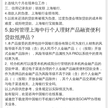
2.连续六个月在现单位工作；
三、信用记录良好；胡友联 上海银行。
4.借款人的负债。上海银行金煜传闻。
5.以前未还清的贷款将被视为负债。过度负债会增加贷款的成本和
难度，或拒绝贷款。上海银行宝能集团。
5.如何管理上海中行个人理财产品融资便利
贷款抵押品？
1.本产品接受的质押包括中国银行股份有限公司为发行人销售的风
险等级不高于3级（含）的人民币个人金融产品（（（按期）开放
式金融产品除外），风险等级和产品属性为X-PAD以系统中的查询
结果为准。
2、经办机构可以接受本机构或我分行管辖的非本机构金融产品的
贷款申请。通过电子渠道办理的个人金融产品融资便利贷款业务，
作为质押品的金融产品为风险等级不高于2级（含）的个人金融产
品（（（按期）开放金融产品除外），其个人金融产品交易账户应
与电子渠道相关。上海银行安全吗。
以上内容供您参考，业务规定以实际情况为准。
如有疑问，欢迎咨询中国银行在线客服。
诚邀您下载使用中国银行手机银行APP或中银跨境GOAPP办理相
关业务。